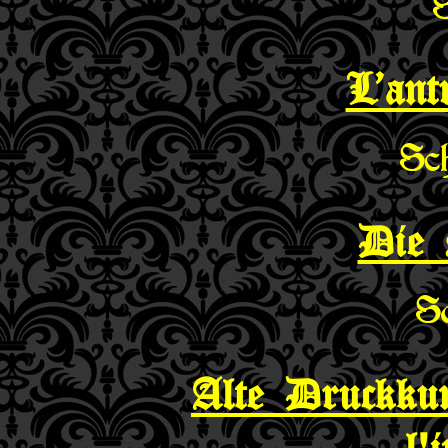
L’ant
Sc
Die 
S
Alte Druckkun
l'