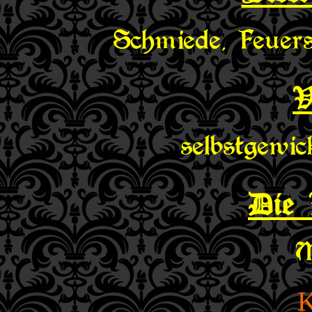
Schmiede, Feuers
V
selbstgewi
Die 
M
K