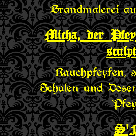
Brandmalerei auf 
Micha, der Pfeyf
sculp
Rauchpfeyfen, s
Schalen und Dosen
Pfey
S'F