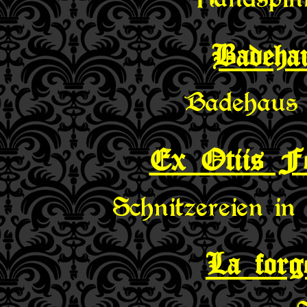
Badeha
Badehaus 
Ex Otiis F
Schnitzereien in
La forg